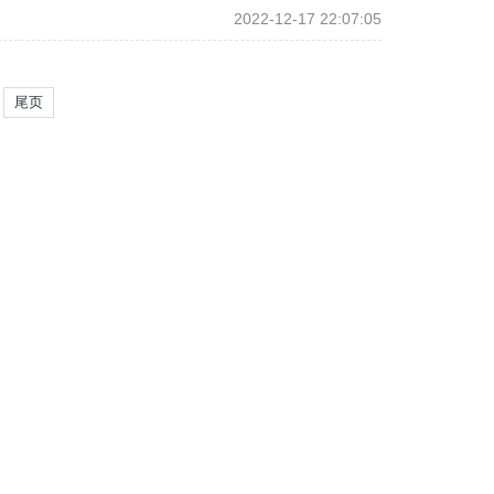
2022-12-17 22:07:05
尾页