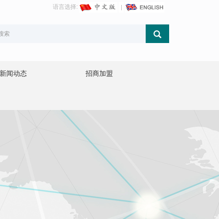
语言选择:
新闻动态
招商加盟