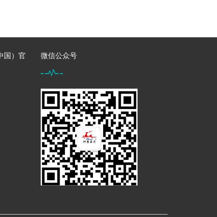
（中国）官
微信公众号