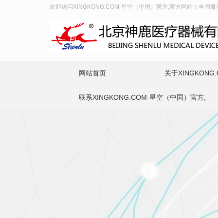
欢迎访问XINGKONG.COM-星空（中国）官方,官方网站！全国服务热
网站首页
关于XINGKONG
联系XINGKONG.COM-星空（中国）官方,