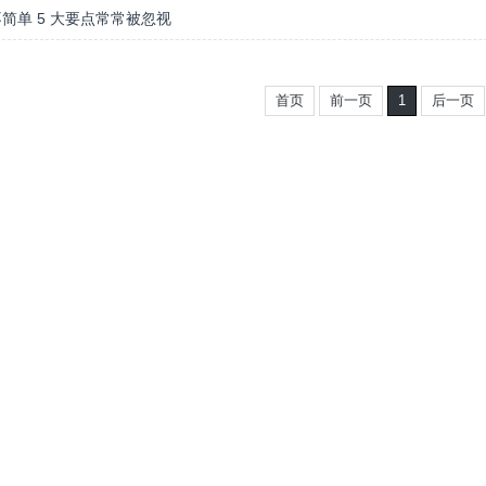
简单 5 大要点常常被忽视
首页
前一页
1
后一页