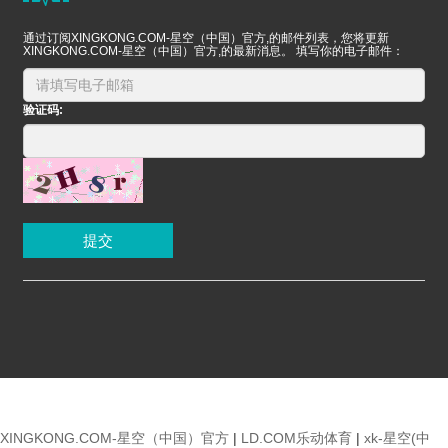
通过订阅XINGKONG.COM-星空（中国）官方,的邮件列表，您将更新
XINGKONG.COM-星空（中国）官方,的最新消息。 填写你的电子邮件：
验证码:
提交
XINGKONG.COM-星空（中国）官方
|
LD.COM乐动体育
|
xk-星空(中