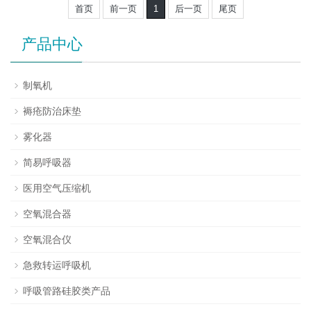
首页
前一页
1
后一页
尾页
产品中心
制氧机
褥疮防治床垫
雾化器
简易呼吸器
医用空气压缩机
空氧混合器
空氧混合仪
急救转运呼吸机
呼吸管路硅胶类产品