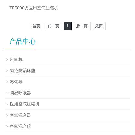
TF5000@医用空气压缩机
首页
前一页
1
后一页
尾页
产品中心
制氧机
褥疮防治床垫
雾化器
简易呼吸器
医用空气压缩机
空氧混合器
空氧混合仪